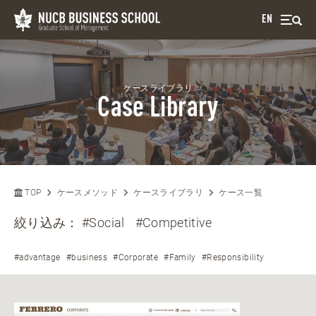
EN
ケースライブラリ
Case Library
TOP
ケースメソッド
ケースライブラリ
ケース一覧
絞り込み：
#Social
#Competitive
#advantage
#business
#Corporate
#Family
#Responsibility