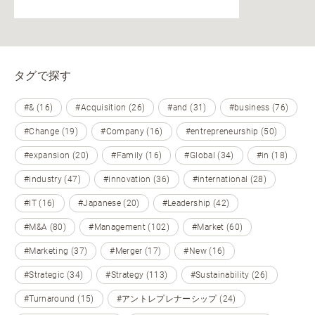
タグで探す
#& (16)
#Acquisition (26)
#and (31)
#business (76)
#Change (19)
#Company (16)
#entrepreneurship (50)
#expansion (20)
#Family (16)
#Global (34)
#in (18)
#industry (47)
#innovation (36)
#international (28)
#IT (16)
#Japanese (20)
#Leadership (42)
#M&A (80)
#Management (102)
#Market (60)
#Marketing (37)
#Merger (17)
#New (16)
#Strategic (34)
#Strategy (113)
#Sustainability (26)
#Turnaround (15)
#アントレプレナーシップ (24)