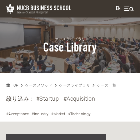
EN
ケースライブラリ
Case Library
TOP
ケースメソッド
ケースライブラリ
ケース一覧
絞り込み：
#Startup
#Acquisition
#Acceptance
#Industry
#Market
#Technology