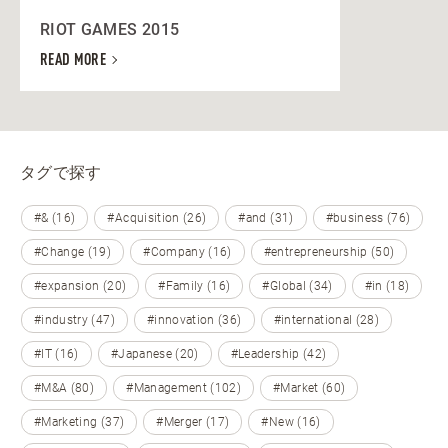
RIOT GAMES 2015
READ MORE
タグで探す
#& (16)
#Acquisition (26)
#and (31)
#business (76)
#Change (19)
#Company (16)
#entrepreneurship (50)
#expansion (20)
#Family (16)
#Global (34)
#in (18)
#industry (47)
#innovation (36)
#international (28)
#IT (16)
#Japanese (20)
#Leadership (42)
#M&A (80)
#Management (102)
#Market (60)
#Marketing (37)
#Merger (17)
#New (16)