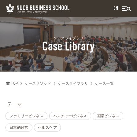
EN
ケースライブラリ
Case Library
TOP
ケースメソッド
ケースライブラリ
ケース一覧
テーマ
ファミリービジネス
ベンチャービジネス
国際ビジネス
日本的経営
ヘルスケア