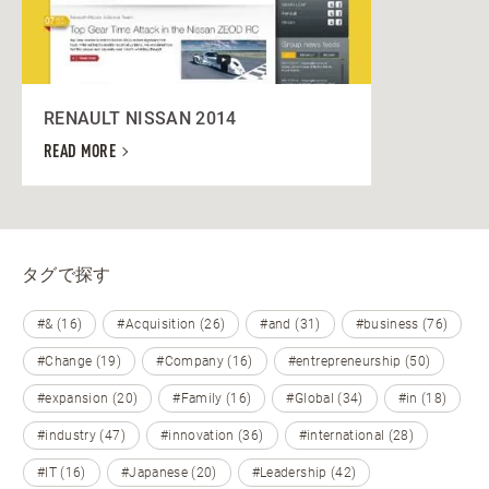
RENAULT NISSAN 2014
READ MORE
タグで探す
#& (16)
#Acquisition (26)
#and (31)
#business (76)
#Change (19)
#Company (16)
#entrepreneurship (50)
#expansion (20)
#Family (16)
#Global (34)
#in (18)
#industry (47)
#innovation (36)
#international (28)
#IT (16)
#Japanese (20)
#Leadership (42)