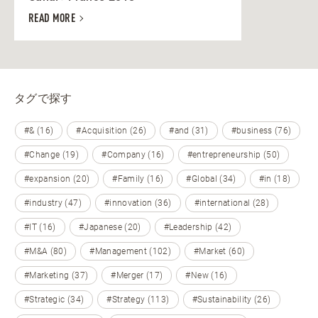
READ MORE
タグで探す
#& (16)
#Acquisition (26)
#and (31)
#business (76)
#Change (19)
#Company (16)
#entrepreneurship (50)
#expansion (20)
#Family (16)
#Global (34)
#in (18)
#industry (47)
#innovation (36)
#international (28)
#IT (16)
#Japanese (20)
#Leadership (42)
#M&A (80)
#Management (102)
#Market (60)
#Marketing (37)
#Merger (17)
#New (16)
#Strategic (34)
#Strategy (113)
#Sustainability (26)