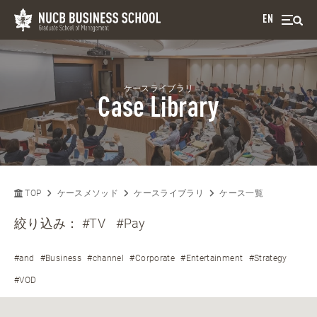
EN
ケースライブラリ
Case Library
TOP
ケースメソッド
ケースライブラリ
ケース一覧
絞り込み：
#TV
#Pay
#and
#Business
#channel
#Corporate
#Entertainment
#Strategy
#VOD