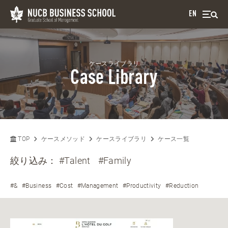
EN
ケースライブラリ
Case Library
TOP
ケースメソッド
ケースライブラリ
ケース一覧
絞り込み：
#Talent
#Family
#&
#Business
#Cost
#Management
#Productivity
#Reduction