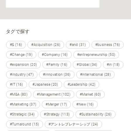
タグで探す
#& (16)
#Acquisition (26)
#and (31)
#business (76)
#Change (19)
#Company (16)
#entrepreneurship (50)
#expansion (20)
#Family (16)
#Global (34)
#in (18)
#industry (47)
#innovation (36)
#international (28)
#IT (16)
#Japanese (20)
#Leadership (42)
#M&A (80)
#Management (102)
#Market (60)
#Marketing (37)
#Merger (17)
#New (16)
#Strategic (34)
#Strategy (113)
#Sustainability (26)
#Turnaround (15)
#アントレプレナーシップ (24)