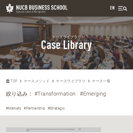
EN
ケースライブラリ
Case Library
TOP
ケースメソッド
ケースライブラリ
ケース一覧
絞り込み：
#Transformation
#Emerging
#Markets
#Partnership
#Strategic