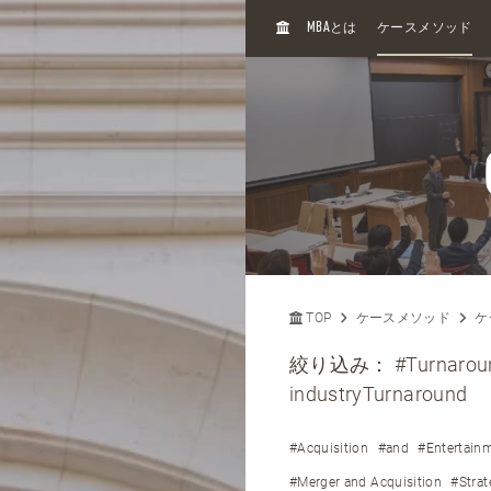
H
MBA
とは
ケースメソッド
O
M
E
TOP
ケースメソッド
ケ
絞り込み：
#Turnarou
industryTurnaround
#Acquisition
#and
#Entertain
#Merger and Acquisition
#Strat