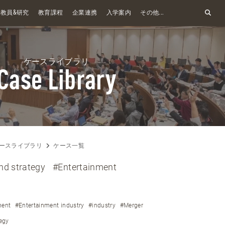
&
教員
研究
教育課程
企業連携
入学案内
その他...
ケースライブラリ
Case Library
ースライブラリ
ケース一覧
nd strategy
#Entertainment
ment
#Entertainment industry
#industry
#Merger
egy