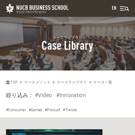
EN
ケースライブラリ
Case Library
TOP
ケースメソッド
ケースライブラリ
ケース一覧
絞り込み：
#Video
#Innovation
#Consumer
#Games
#Product
#Trends