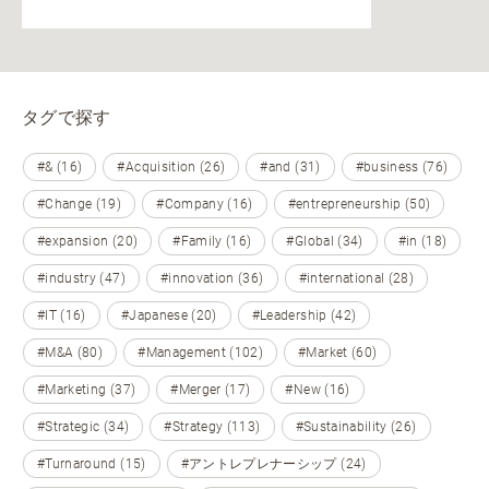
タグで探す
#& (16)
#Acquisition (26)
#and (31)
#business (76)
#Change (19)
#Company (16)
#entrepreneurship (50)
#expansion (20)
#Family (16)
#Global (34)
#in (18)
#industry (47)
#innovation (36)
#international (28)
#IT (16)
#Japanese (20)
#Leadership (42)
#M&A (80)
#Management (102)
#Market (60)
#Marketing (37)
#Merger (17)
#New (16)
#Strategic (34)
#Strategy (113)
#Sustainability (26)
#Turnaround (15)
#アントレプレナーシップ (24)