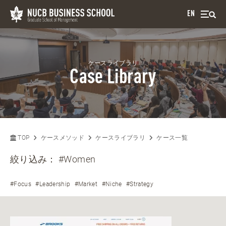
EN
ケースライブラリ
Case Library
TOP
ケースメソッド
ケースライブラリ
ケース一覧
絞り込み：
#Women
#Focus
#Leadership
#Market
#Niche
#Strategy