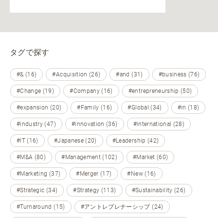
タグで探す
#& (16)
#Acquisition (26)
#and (31)
#business (76)
#Change (19)
#Company (16)
#entrepreneurship (50)
#expansion (20)
#Family (16)
#Global (34)
#in (18)
#industry (47)
#innovation (36)
#international (28)
#IT (16)
#Japanese (20)
#Leadership (42)
#M&A (80)
#Management (102)
#Market (60)
#Marketing (37)
#Merger (17)
#New (16)
#Strategic (34)
#Strategy (113)
#Sustainability (26)
#Turnaround (15)
#アントレプレナーシップ (24)