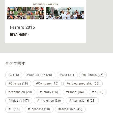
Ferrero 2016
READ MORE
タグで探す
#& (16)
#Acquisition (26)
#and (31)
#business (76)
#Change (19)
#Company (16)
#entrepreneurship (50)
#expansion (20)
#Family (16)
#Global (34)
#in (18)
#industry (47)
#innovation (36)
#international (28)
#IT (16)
#Japanese (20)
#Leadership (42)