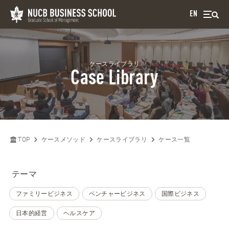
EN
ケースライブラリ
Case Library
TOP
ケースメソッド
ケースライブラリ
ケース一覧
テーマ
ファミリービジネス
ベンチャービジネス
国際ビジネス
日本的経営
ヘルスケア