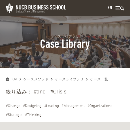
EN
ケースライブラリ
Case Library
TOP
ケースメソッド
ケースライブラリ
ケース一覧
絞り込み：
#and
#Crisis
#Change
#Designing
#Leading
#Management
#Organizations
#Strategic
#Thinking