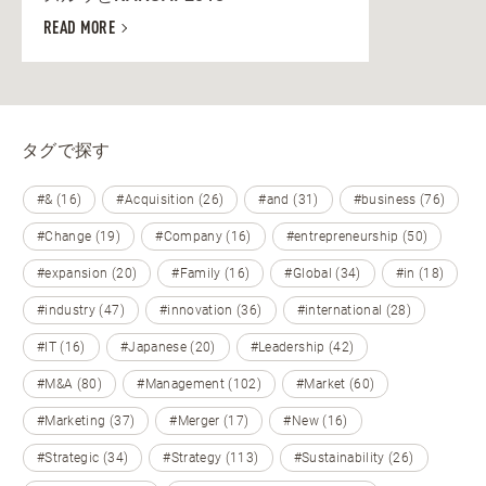
READ MORE
タグで探す
#& (16)
#Acquisition (26)
#and (31)
#business (76)
#Change (19)
#Company (16)
#entrepreneurship (50)
#expansion (20)
#Family (16)
#Global (34)
#in (18)
#industry (47)
#innovation (36)
#international (28)
#IT (16)
#Japanese (20)
#Leadership (42)
#M&A (80)
#Management (102)
#Market (60)
#Marketing (37)
#Merger (17)
#New (16)
#Strategic (34)
#Strategy (113)
#Sustainability (26)