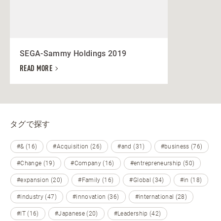
SEGA-Sammy Holdings 2019
READ MORE
タグで探す
#& (16)
#Acquisition (26)
#and (31)
#business (76)
#Change (19)
#Company (16)
#entrepreneurship (50)
#expansion (20)
#Family (16)
#Global (34)
#in (18)
#industry (47)
#innovation (36)
#international (28)
#IT (16)
#Japanese (20)
#Leadership (42)