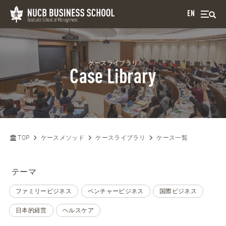
EN
ケースライブラリ
Case Library
TOP
ケースメソッド
ケースライブラリ
ケース一覧
テーマ
ファミリービジネス
ベンチャービジネス
国際ビジネス
日本的経営
ヘルスケア