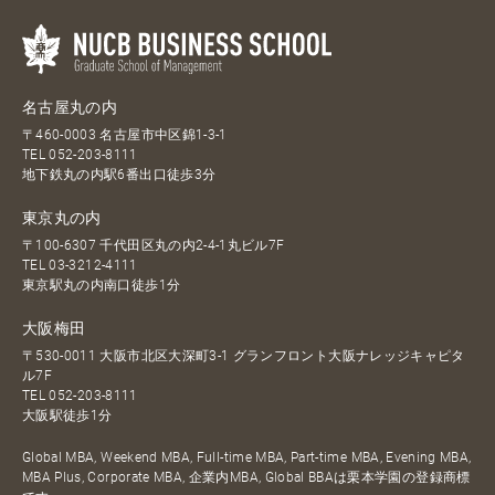
名古屋丸の内
〒460-0003 名古屋市中区錦1-3-1
TEL
052-203-8111
地下鉄丸の内駅6番出口徒歩3分
東京丸の内
〒100-6307 千代田区丸の内2-4-1丸ビル7F
TEL
03-3212-4111
東京駅丸の内南口徒歩1分
大阪梅田
〒530-0011 大阪市北区大深町3-1 グランフロント大阪ナレッジキャピタ
ル7F
TEL
052-203-8111
大阪駅徒歩1分
Global MBA, Weekend MBA, Full-time MBA, Part-time MBA, Evening MBA,
MBA Plus, Corporate MBA, 企業内MBA, Global BBAは栗本学園の登録商標