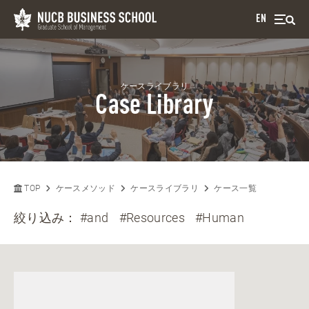
EN
ケースライブラリ
Case Library
TOP
ケースメソッド
ケースライブラリ
ケース一覧
絞り込み：
#and
#Resources
#Human