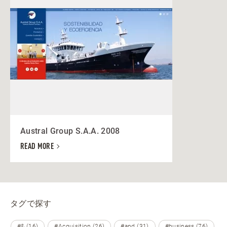
Austral Group S.A.A. 2008
READ MORE
タグで探す
#& (16)
#Acquisition (26)
#and (31)
#business (76)