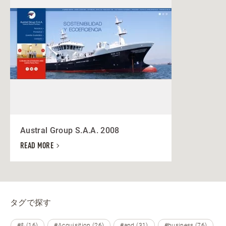
Austral Group S.A.A. 2008
READ MORE
タグで探す
#& (16)
#Acquisition (26)
#and (31)
#business (76)