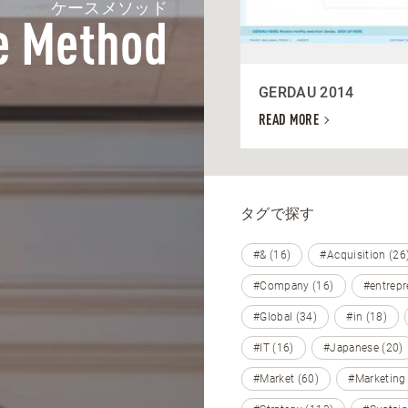
ケースメソッド
e Method
GERDAU 2014
READ MORE
タグで探す
#& (16)
#Acquisition (26
#Company (16)
#entrepr
#Global (34)
#in (18)
#IT (16)
#Japanese (20)
#Market (60)
#Marketing