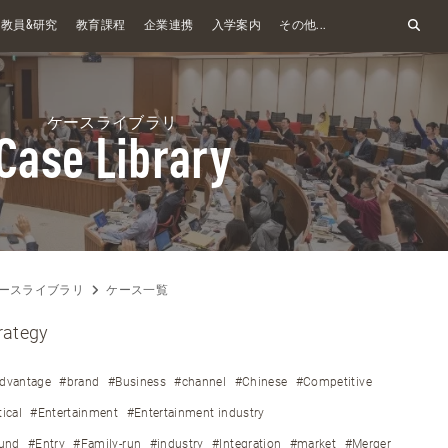
&
教員
研究
教育課程
企業連携
入学案内
その他...
ケースライブラリ
Case Library
ースライブラリ
ケース一覧
rategy
dvantage
#brand
#Business
#channel
#Chinese
#Competitive
tical
#Entertainment
#Entertainment industry
ound
#Entry
#Family-run
#industry
#Integration
#market
#Merger