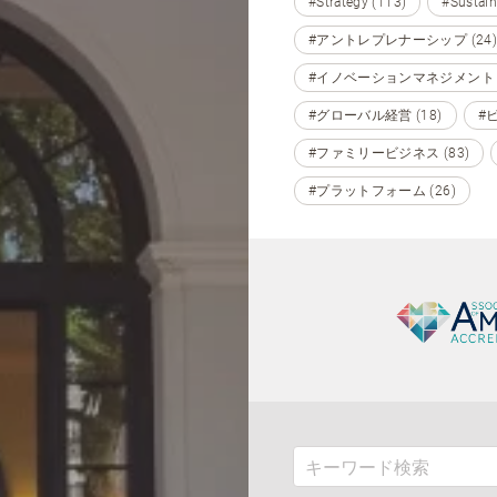
#Strategy (113)
#Sustain
#アントレプレナーシップ (24)
#イノベーションマネジメント (
#グローバル経営 (18)
#
#ファミリービジネス (83)
#プラットフォーム (26)