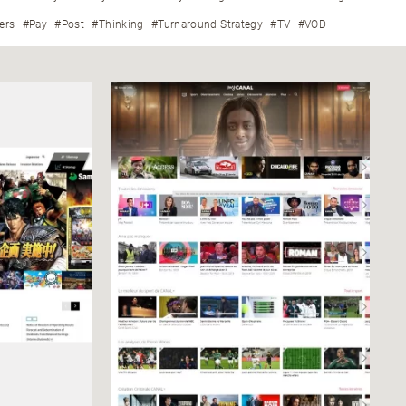
ers
#Pay
#Post
#Thinking
#Turnaround Strategy
#TV
#VOD