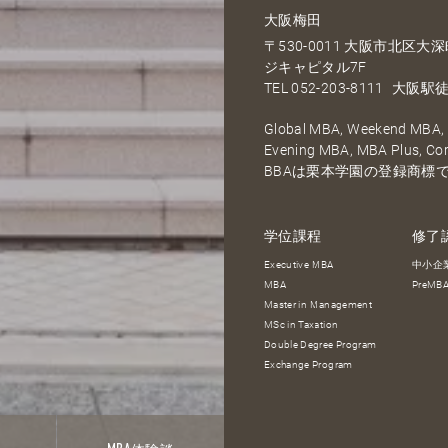
大阪梅田
〒530-0011 大阪市北区
ジキャピタル7F
TEL
052-203-8111
大阪駅徒
Global MBA, Weekend MBA, F
Evening MBA, MBA Plus, C
BBAは栗本学園の登録商標
学位課程
修了
Executive MBA
中小企
MBA
PreM
Master in Management
MSc in Taxation
Double Degree Program
Exchange Program