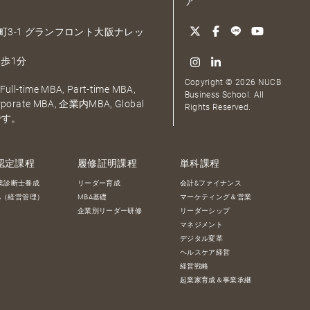
ア
大深町3-1 グランフロント大阪ナレッ
歩1分
Copyright © 2026 NUCB
ull-time MBA, Part-time MBA,
Business School. All
orporate MBA, 企業内MBA, Global
Rights Reserved.
です。
認定課程
履修証明課程
単科課程
業診断士養成
リーダー育成
会計&ファイナンス
BA（経営管理）
MBA基礎
マーケティング＆営業
企業別リーダー研修
リーダーシップ
マネジメント
デジタル変革
ヘルスケア経営
経営戦略
起業家育成＆事業承継