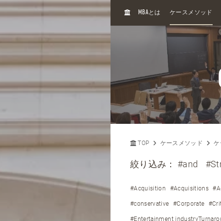
H
MBA
とは
ケースメソッド
O
M
E
TOP
ケースメソッド
ケ
絞り込み：
#and
#St
#Acquisition
#Acquisitions
#A
#conservative
#Corporate
#Cri
#Entertainment industryTurnar