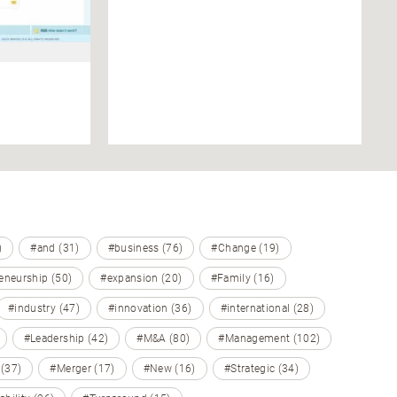
)
#and (31)
#business (76)
#Change (19)
eneurship (50)
#expansion (20)
#Family (16)
#industry (47)
#innovation (36)
#international (28)
#Leadership (42)
#M&A (80)
#Management (102)
 (37)
#Merger (17)
#New (16)
#Strategic (34)