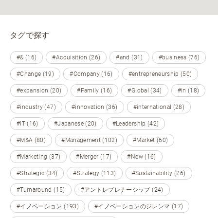
タグで探す
#& (16)
#Acquisition (26)
#and (31)
#business (76)
#Change (19)
#Company (16)
#entrepreneurship (50)
#expansion (20)
#Family (16)
#Global (34)
#in (18)
#industry (47)
#innovation (36)
#international (28)
#IT (16)
#Japanese (20)
#Leadership (42)
#M&A (80)
#Management (102)
#Market (60)
#Marketing (37)
#Merger (17)
#New (16)
#Strategic (34)
#Strategy (113)
#Sustainability (26)
#Turnaround (15)
#アントレプレナーシップ (24)
#イノベーション (193)
#イノベーションのジレンマ (17)