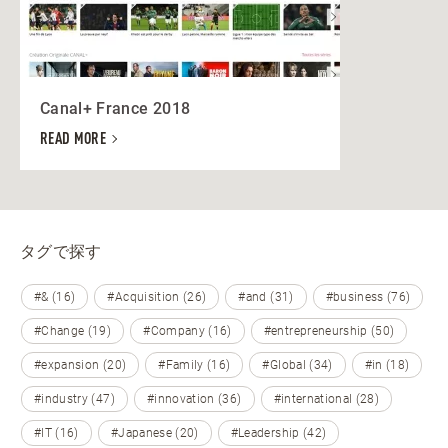
Canal+ France 2018
READ MORE
タグで探す
#& (16)
#Acquisition (26)
#and (31)
#business (76)
#Change (19)
#Company (16)
#entrepreneurship (50)
#expansion (20)
#Family (16)
#Global (34)
#in (18)
#industry (47)
#innovation (36)
#international (28)
#IT (16)
#Japanese (20)
#Leadership (42)