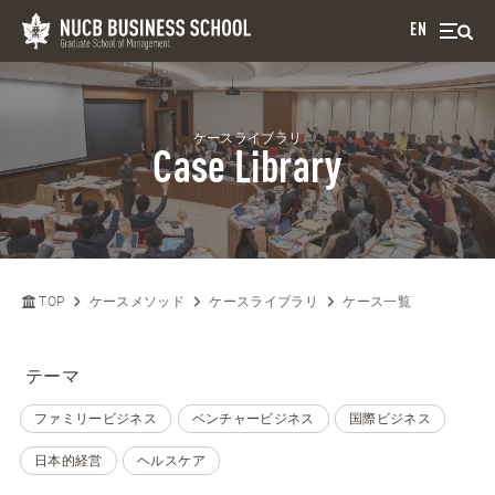
EN
ケースライブラリ
Case Library
TOP
ケースメソッド
ケースライブラリ
ケース一覧
テーマ
ファミリービジネス
ベンチャービジネス
国際ビジネス
日本的経営
ヘルスケア