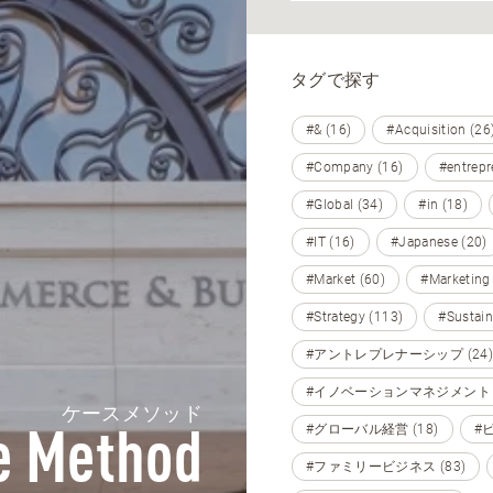
タグで探す
#& (16)
#Acquisition (26
#Company (16)
#entrepr
#Global (34)
#in (18)
#IT (16)
#Japanese (20)
#Market (60)
#Marketing
#Strategy (113)
#Sustain
#アントレプレナーシップ (24)
#イノベーションマネジメント (
ケースメソッド
#グローバル経営 (18)
#
e Method
#ファミリービジネス (83)