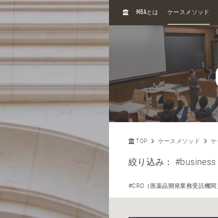
H
MBA
とは
ケースメソッド
O
M
E
TOP
ケースメソッド
ケ
絞り込み：
#business
#CRO（医薬品開発業務受託機関