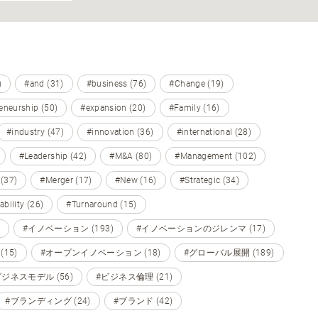
)
#and (31)
#business (76)
#Change (19)
eneurship (50)
#expansion (20)
#Family (16)
#industry (47)
#innovation (36)
#international (28)
#Leadership (42)
#M&A (80)
#Management (102)
 (37)
#Merger (17)
#New (16)
#Strategic (34)
ability (26)
#Turnaround (15)
#イノベーション (193)
#イノベーションのジレンマ (17)
15)
#オープンイノベーション (18)
#グローバル展開 (189)
ビジネスモデル (56)
#ビジネス倫理 (21)
#ブランディング (24)
#ブランド (42)