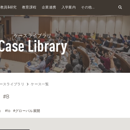
&
教員
研究
教育課程
企業連携
入学案内
その他...
ケースライブラリ
Case Library
ースライブラリ
ケース一覧
#B
）
#to
#グローバル展開