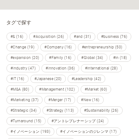
タグで探す
#& (16)
#Acquisition (26)
#and (31)
#business (76)
#Change (19)
#Company (16)
#entrepreneurship (50)
#expansion (20)
#Family (16)
#Global (34)
#in (18)
#industry (47)
#innovation (36)
#international (28)
#IT (16)
#Japanese (20)
#Leadership (42)
#M&A (80)
#Management (102)
#Market (60)
#Marketing (37)
#Merger (17)
#New (16)
#Strategic (34)
#Strategy (113)
#Sustainability (26)
#Turnaround (15)
#アントレプレナーシップ (24)
#イノベーション (193)
#イノベーションのジレンマ (17)