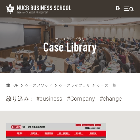
EN
ケースライブラリ
Case Library
TOP
ケースメソッド
ケースライブラリ
ケース一覧
絞り込み：
#business
#Company
#change