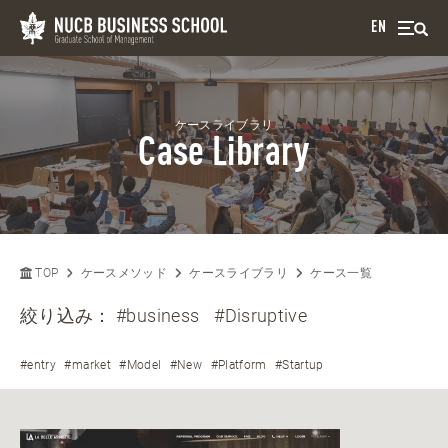
EN
ケースライブラリ
Case Library
TOP
ケースメソッド
ケースライブラリ
ケース一覧
絞り込み：
#business
#Disruptive
#entry
#market
#Model
#New
#Platform
#Startup