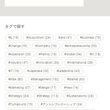
タグで探す
#& (16)
#Acquisition (26)
#and (31)
#business (76)
#Change (19)
#Company (16)
#entrepreneurship (50)
#expansion (20)
#Family (16)
#Global (34)
#in (18)
#industry (47)
#innovation (36)
#international (28)
#IT (16)
#Japanese (20)
#Leadership (42)
#M&A (80)
#Management (102)
#Market (60)
#Marketing (37)
#Merger (17)
#New (16)
#Strategic (34)
#Strategy (113)
#Sustainability (26)
#Turnaround (15)
#アントレプレナーシップ (24)