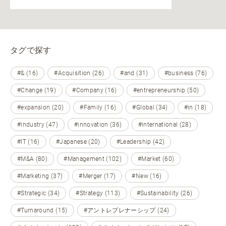
タグで探す
#& (16)
#Acquisition (26)
#and (31)
#business (76)
#Change (19)
#Company (16)
#entrepreneurship (50)
#expansion (20)
#Family (16)
#Global (34)
#in (18)
#industry (47)
#innovation (36)
#international (28)
#IT (16)
#Japanese (20)
#Leadership (42)
#M&A (80)
#Management (102)
#Market (60)
#Marketing (37)
#Merger (17)
#New (16)
#Strategic (34)
#Strategy (113)
#Sustainability (26)
#Turnaround (15)
#アントレプレナーシップ (24)