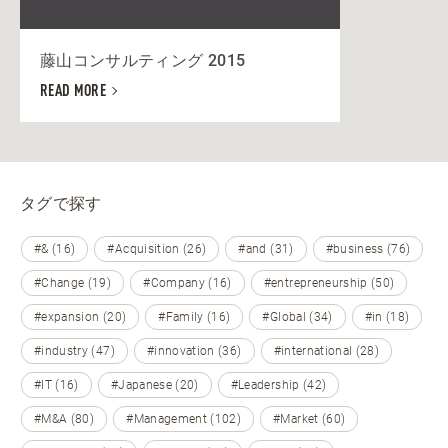
藤山コンサルティング 2015
READ MORE
タグで探す
#& (16)
#Acquisition (26)
#and (31)
#business (76)
#Change (19)
#Company (16)
#entrepreneurship (50)
#expansion (20)
#Family (16)
#Global (34)
#in (18)
#industry (47)
#innovation (36)
#international (28)
#IT (16)
#Japanese (20)
#Leadership (42)
#M&A (80)
#Management (102)
#Market (60)