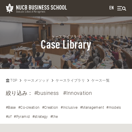
EN
ケースライブラリ
Case Library
TOP
ケースメソッド
ケースライブラリ
ケース一覧
絞り込み：
#business
#Innovation
#Base
#Co-creation
#Creation
#Inclusive
#Management
#models
#of
#Pyramid
#strategy
#the