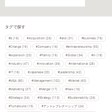
タグで探す
#& (16)
#Acquisition (26)
#and (31)
#business (76)
#Change (19)
#Company (16)
#entrepreneurship (50)
#expansion (20)
#Family (16)
#Global (34)
#in (18)
#industry (47)
#innovation (36)
#international (28)
#IT (16)
#Japanese (20)
#Leadership (42)
#M&A (80)
#Management (102)
#Market (60)
#Marketing (37)
#Merger (17)
#New (16)
#Strategic (34)
#Strategy (113)
#Sustainability (26)
#Turnaround (15)
#アントレプレナーシップ (24)