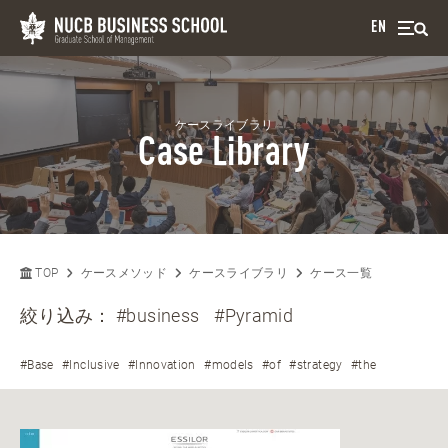
EN
ケースライブラリ
Case Library
TOP
ケースメソッド
ケースライブラリ
ケース一覧
絞り込み：
#business
#Pyramid
#Base
#Inclusive
#Innovation
#models
#of
#strategy
#the