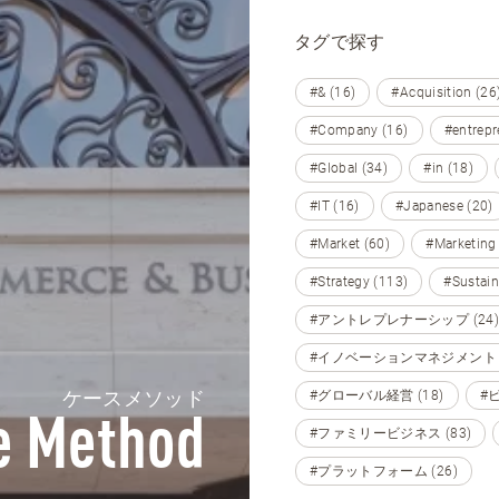
タグで探す
#& (16)
#Acquisition (26
#Company (16)
#entrepr
#Global (34)
#in (18)
#IT (16)
#Japanese (20)
#Market (60)
#Marketing
#Strategy (113)
#Sustain
#アントレプレナーシップ (24)
#イノベーションマネジメント (
ケースメソッド
#グローバル経営 (18)
#
e Method
#ファミリービジネス (83)
#プラットフォーム (26)