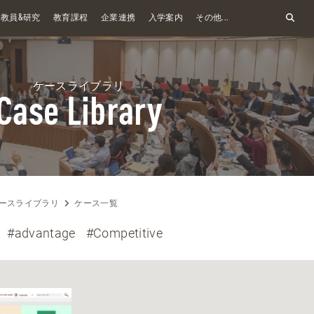
&
教員
研究
教育課程
企業連携
入学案内
その他...
ケースライブラリ
Case Library
ースライブラリ
ケース一覧
#advantage
#Competitive