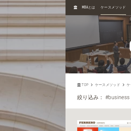
H
MBA
とは
ケースメソッド
O
M
E
TOP
ケースメソッド
ケ
絞り込み：
#business