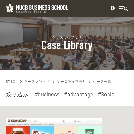
EN
ケースライブラリ
Case Library
TOP
ケースメソッド
ケースライブラリ
ケース一覧
絞り込み：
#business
#advantage
#Social