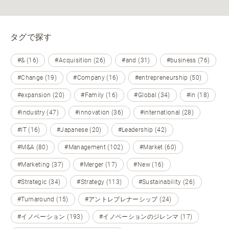
タグで探す
#& (16)
#Acquisition (26)
#and (31)
#business (76)
#Change (19)
#Company (16)
#entrepreneurship (50)
#expansion (20)
#Family (16)
#Global (34)
#in (18)
#industry (47)
#innovation (36)
#international (28)
#IT (16)
#Japanese (20)
#Leadership (42)
#M&A (80)
#Management (102)
#Market (60)
#Marketing (37)
#Merger (17)
#New (16)
#Strategic (34)
#Strategy (113)
#Sustainability (26)
#Turnaround (15)
#アントレプレナーシップ (24)
#イノベーション (193)
#イノベーションのジレンマ (17)