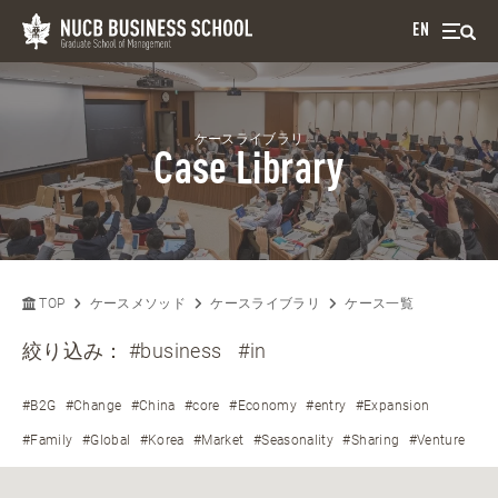
EN
ケースライブラリ
Case Library
TOP
ケースメソッド
ケースライブラリ
ケース一覧
絞り込み：
#business
#in
#B2G
#Change
#China
#core
#Economy
#entry
#Expansion
#Family
#Global
#Korea
#Market
#Seasonality
#Sharing
#Venture