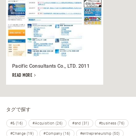
Pacific Consultants Co., LTD. 2011
READ MORE
タグで探す
#& (16)
#Acquisition (26)
#and (31)
#business (76)
#Change (19)
#Company (16)
#entrepreneurship (50)