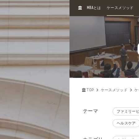
H
MBA
とは
ケースメソッド
O
M
E
TOP
ケースメソッド
ケ
テーマ
ファミリー
ヘルスケア