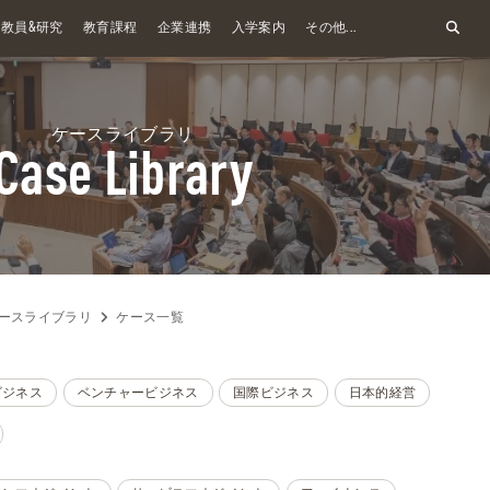
&
教員
研究
教育課程
企業連携
入学案内
その他...
ケースライブラリ
Case Library
ースライブラリ
ケース一覧
ビジネス
ベンチャービジネス
国際ビジネス
日本的経営