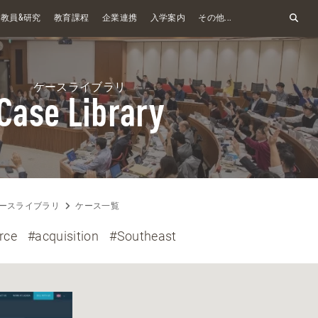
&
教員
研究
教育課程
企業連携
入学案内
その他...
ケースライブラリ
Case Library
ースライブラリ
ケース一覧
rce
#acquisition
#Southeast