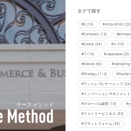
タグで探す
#& (16)
#Acquisition (26
#Company (16)
#entrepr
#Global (34)
#in (18)
#IT (16)
#Japanese (20)
#Market (60)
#Marketing
#Strategy (113)
#Sustain
#アントレプレナーシップ (24)
#イノベーションマネジメント (
ケースメソッド
#グローバル経営 (18)
#
e Method
#ファミリービジネス (83)
#プラットフォーム (26)