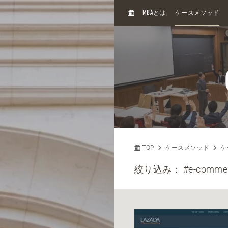
H
MBA
とは
ケースメソッド
O
M
E
TOP
ケースメソッド
ケ
絞り込み：
#e-comme