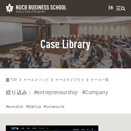
EN
ケースライブラリ
Case Library
TOP
ケースメソッド
ケースライブラリ
ケース一覧
絞り込み：
#entrepreneurship
#Company
#evolution
#Start-up
#turnaround