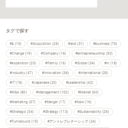
タグで探す
#& (16)
#Acquisition (26)
#and (31)
#business (76)
#Change (19)
#Company (16)
#entrepreneurship (50)
#expansion (20)
#Family (16)
#Global (34)
#in (18)
#industry (47)
#innovation (36)
#international (28)
#IT (16)
#Japanese (20)
#Leadership (42)
#M&A (80)
#Management (102)
#Market (60)
#Marketing (37)
#Merger (17)
#New (16)
#Strategic (34)
#Strategy (113)
#Sustainability (26)
#Turnaround (15)
#アントレプレナーシップ (24)