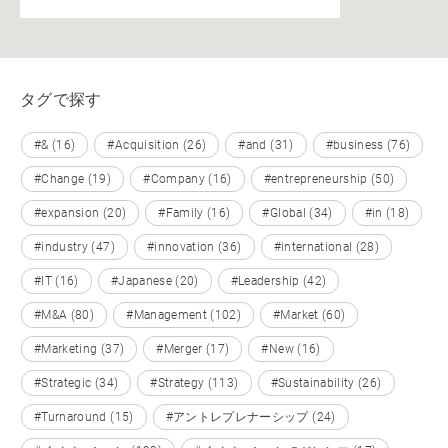
タグで探す
#& (16)
#Acquisition (26)
#and (31)
#business (76)
#Change (19)
#Company (16)
#entrepreneurship (50)
#expansion (20)
#Family (16)
#Global (34)
#in (18)
#industry (47)
#innovation (36)
#international (28)
#IT (16)
#Japanese (20)
#Leadership (42)
#M&A (80)
#Management (102)
#Market (60)
#Marketing (37)
#Merger (17)
#New (16)
#Strategic (34)
#Strategy (113)
#Sustainability (26)
#Turnaround (15)
#アントレプレナーシップ (24)