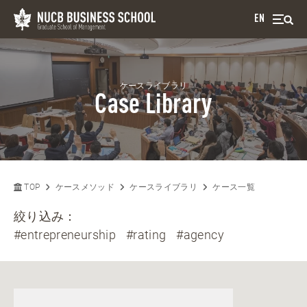
EN
ケースライブラリ
Case Library
TOP
ケースメソッド
ケースライブラリ
ケース一覧
絞り込み：
#entrepreneurship
#rating
#agency