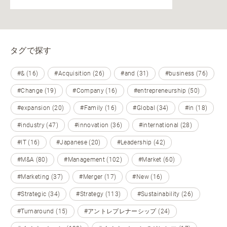
タグで探す
#& (16)
#Acquisition (26)
#and (31)
#business (76)
#Change (19)
#Company (16)
#entrepreneurship (50)
#expansion (20)
#Family (16)
#Global (34)
#in (18)
#industry (47)
#innovation (36)
#international (28)
#IT (16)
#Japanese (20)
#Leadership (42)
#M&A (80)
#Management (102)
#Market (60)
#Marketing (37)
#Merger (17)
#New (16)
#Strategic (34)
#Strategy (113)
#Sustainability (26)
#Turnaround (15)
#アントレプレナーシップ (24)