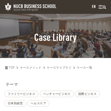
EN
ケースライブラリ
Case Library
TOP
ケースメソッド
ケースライブラリ
ケース一覧
テーマ
ファミリービジネス
ベンチャービジネス
国際ビジネス
日本的経営
ヘルスケア