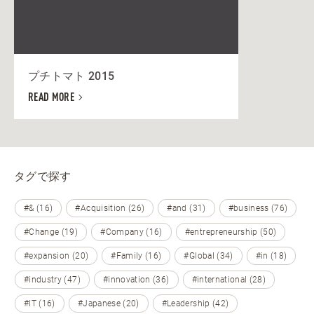
プチトマト 2015
READ MORE
タグで探す
#& (16)
#Acquisition (26)
#and (31)
#business (76)
#Change (19)
#Company (16)
#entrepreneurship (50)
#expansion (20)
#Family (16)
#Global (34)
#in (18)
#industry (47)
#innovation (36)
#international (28)
#IT (16)
#Japanese (20)
#Leadership (42)