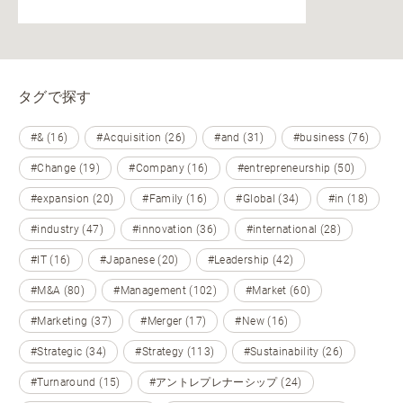
タグで探す
#& (16)
#Acquisition (26)
#and (31)
#business (76)
#Change (19)
#Company (16)
#entrepreneurship (50)
#expansion (20)
#Family (16)
#Global (34)
#in (18)
#industry (47)
#innovation (36)
#international (28)
#IT (16)
#Japanese (20)
#Leadership (42)
#M&A (80)
#Management (102)
#Market (60)
#Marketing (37)
#Merger (17)
#New (16)
#Strategic (34)
#Strategy (113)
#Sustainability (26)
#Turnaround (15)
#アントレプレナーシップ (24)