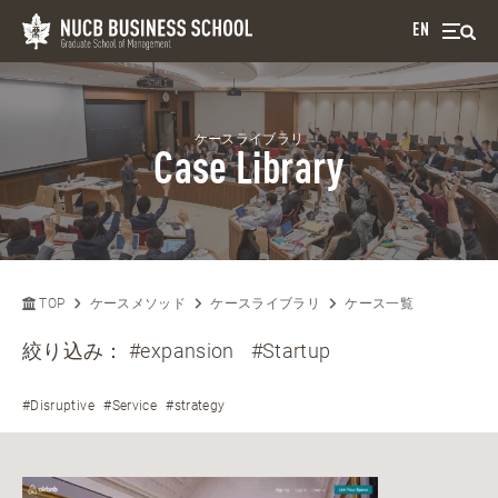
EN
ケースライブラリ
Case Library
TOP
ケースメソッド
ケースライブラリ
ケース一覧
絞り込み：
#expansion
#Startup
#Disruptive
#Service
#strategy