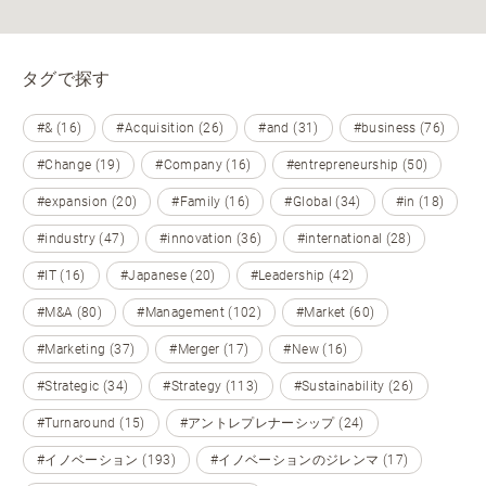
タグで探す
#& (16)
#Acquisition (26)
#and (31)
#business (76)
#Change (19)
#Company (16)
#entrepreneurship (50)
#expansion (20)
#Family (16)
#Global (34)
#in (18)
#industry (47)
#innovation (36)
#international (28)
#IT (16)
#Japanese (20)
#Leadership (42)
#M&A (80)
#Management (102)
#Market (60)
#Marketing (37)
#Merger (17)
#New (16)
#Strategic (34)
#Strategy (113)
#Sustainability (26)
#Turnaround (15)
#アントレプレナーシップ (24)
#イノベーション (193)
#イノベーションのジレンマ (17)