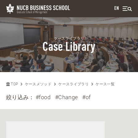
EN
ケースライブラリ
Case Library
TOP
ケースメソッド
ケースライブラリ
ケース一覧
絞り込み：
#food
#Change
#of