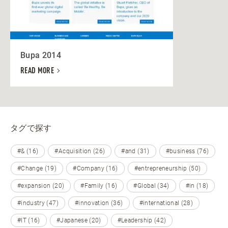
Bupa 2014
READ MORE
タグで探す
#& (16)
#Acquisition (26)
#and (31)
#business (76)
#Change (19)
#Company (16)
#entrepreneurship (50)
#expansion (20)
#Family (16)
#Global (34)
#in (18)
#industry (47)
#innovation (36)
#international (28)
#IT (16)
#Japanese (20)
#Leadership (42)