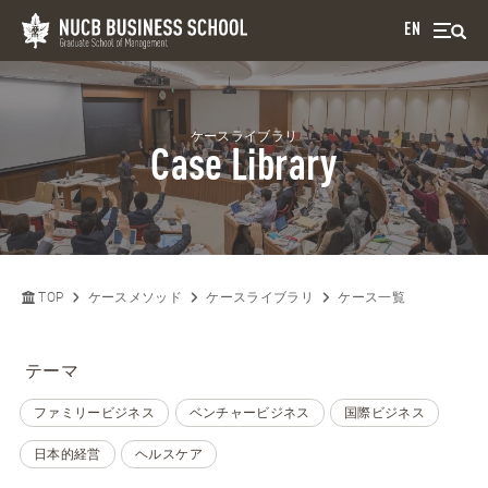
EN
ケースライブラリ
Case Library
TOP
ケースメソッド
ケースライブラリ
ケース一覧
テーマ
ファミリービジネス
ベンチャービジネス
国際ビジネス
日本的経営
ヘルスケア