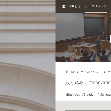
H
MBA
とは
ケースメソッド
O
M
E
TOP
ケースメソッド
ケ
絞り込み：
#innovati
#Business
#Creation
#Manage