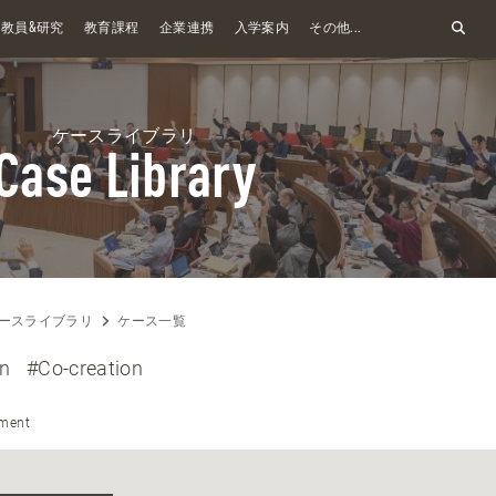
&
教員
研究
教育課程
企業連携
入学案内
その他...
ケースライブラリ
Case Library
ースライブラリ
ケース一覧
on
#Co-creation
ment