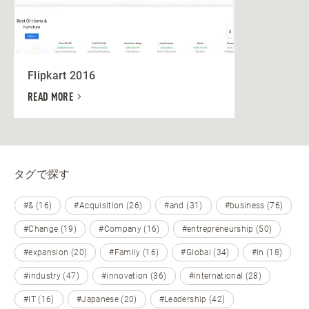
Flipkart 2016
READ MORE
タグで探す
#& (16)
#Acquisition (26)
#and (31)
#business (76)
#Change (19)
#Company (16)
#entrepreneurship (50)
#expansion (20)
#Family (16)
#Global (34)
#in (18)
#industry (47)
#innovation (36)
#international (28)
#IT (16)
#Japanese (20)
#Leadership (42)