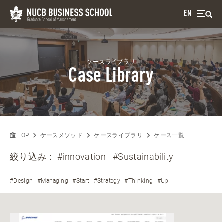
EN
ケースライブラリ
Case Library
TOP
ケースメソッド
ケースライブラリ
ケース一覧
絞り込み：
#innovation
#Sustainability
#Design
#Managing
#Start
#Strategy
#Thinking
#Up