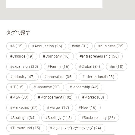
タグで探す
#& (16)
#Acquisition (26)
#and (31)
#business (76)
#Change (19)
#Company (16)
#entrepreneurship (50)
#expansion (20)
#Family (16)
#Global (34)
#in (18)
#industry (47)
#innovation (36)
#international (28)
#IT (16)
#Japanese (20)
#Leadership (42)
#M&A (80)
#Management (102)
#Market (60)
#Marketing (37)
#Merger (17)
#New (16)
#Strategic (34)
#Strategy (113)
#Sustainability (26)
#Turnaround (15)
#アントレプレナーシップ (24)