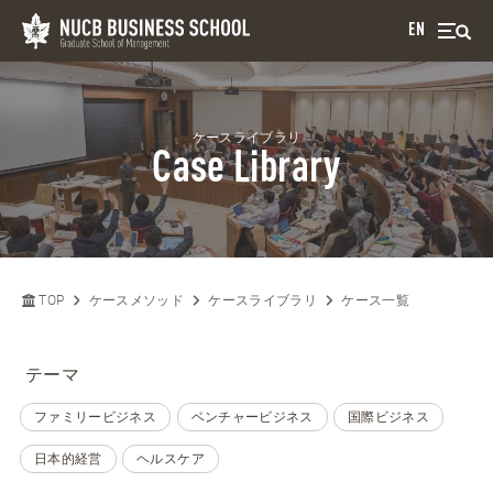
EN
ケースライブラリ
Case Library
TOP
ケースメソッド
ケースライブラリ
ケース一覧
テーマ
ファミリービジネス
ベンチャービジネス
国際ビジネス
日本的経営
ヘルスケア