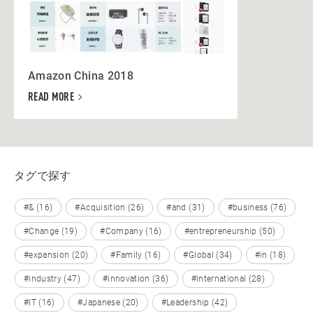
Amazon China 2018
READ MORE
タグで探す
#& (16)
#Acquisition (26)
#and (31)
#business (76)
#Change (19)
#Company (16)
#entrepreneurship (50)
#expansion (20)
#Family (16)
#Global (34)
#in (18)
#industry (47)
#innovation (36)
#international (28)
#IT (16)
#Japanese (20)
#Leadership (42)