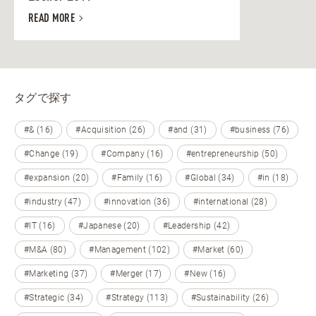
READ MORE
タグで探す
#& (16)
#Acquisition (26)
#and (31)
#business (76)
#Change (19)
#Company (16)
#entrepreneurship (50)
#expansion (20)
#Family (16)
#Global (34)
#in (18)
#industry (47)
#innovation (36)
#international (28)
#IT (16)
#Japanese (20)
#Leadership (42)
#M&A (80)
#Management (102)
#Market (60)
#Marketing (37)
#Merger (17)
#New (16)
#Strategic (34)
#Strategy (113)
#Sustainability (26)