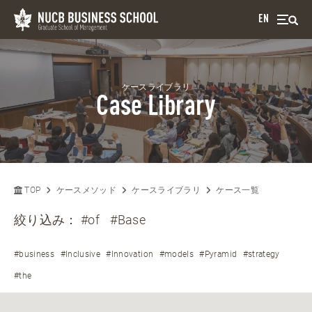
EN
ケースライブラリ
Case Library
TOP
ケースメソッド
ケースライブラリ
ケース一覧
絞り込み：
#of
#Base
#business
#Inclusive
#Innovation
#models
#Pyramid
#strategy
#the