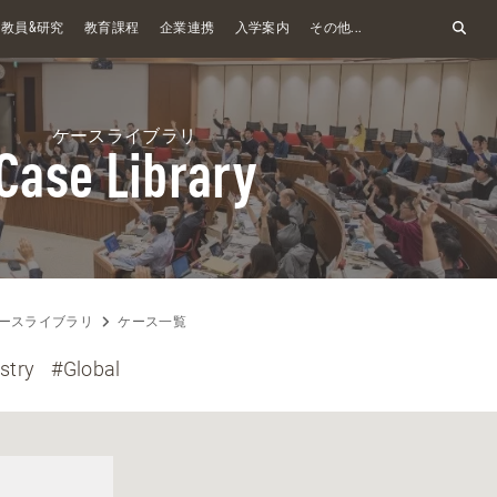
&
教員
研究
教育課程
企業連携
入学案内
その他...
ケースライブラリ
Case Library
ースライブラリ
ケース一覧
stry
#Global