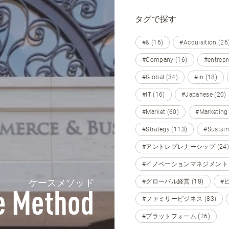
タグで探す
#& (16)
#Acquisition (26
#Company (16)
#entrepr
#Global (34)
#in (18)
#IT (16)
#Japanese (20)
#Market (60)
#Marketing
#Strategy (113)
#Sustain
#アントレプレナーシップ (24)
#イノベーションマネジメント (
ケースメソッド
#グローバル経営 (18)
#
e Method
#ファミリービジネス (83)
#プラットフォーム (26)