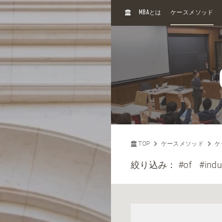
H
MBA
とは
ケースメソッド
O
M
E
TOP
ケースメソッド
ケ
絞り込み：
#of
#indu