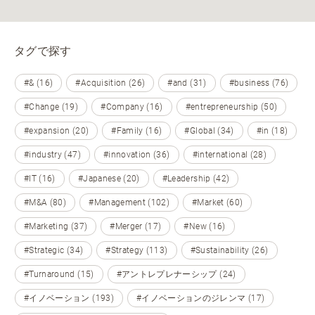
タグで探す
#& (16)
#Acquisition (26)
#and (31)
#business (76)
#Change (19)
#Company (16)
#entrepreneurship (50)
#expansion (20)
#Family (16)
#Global (34)
#in (18)
#industry (47)
#innovation (36)
#international (28)
#IT (16)
#Japanese (20)
#Leadership (42)
#M&A (80)
#Management (102)
#Market (60)
#Marketing (37)
#Merger (17)
#New (16)
#Strategic (34)
#Strategy (113)
#Sustainability (26)
#Turnaround (15)
#アントレプレナーシップ (24)
#イノベーション (193)
#イノベーションのジレンマ (17)