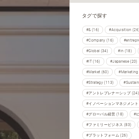
タグで探す
#& (16)
#Acquisition (26
#Company (16)
#entrepr
#Global (34)
#in (18)
#IT (16)
#Japanese (20)
#Market (60)
#Marketing
#Strategy (113)
#Sustain
#アントレプレナーシップ (24)
#イノベーションマネジメント (
#グローバル経営 (18)
#
#ファミリービジネス (83)
#プラットフォーム (26)