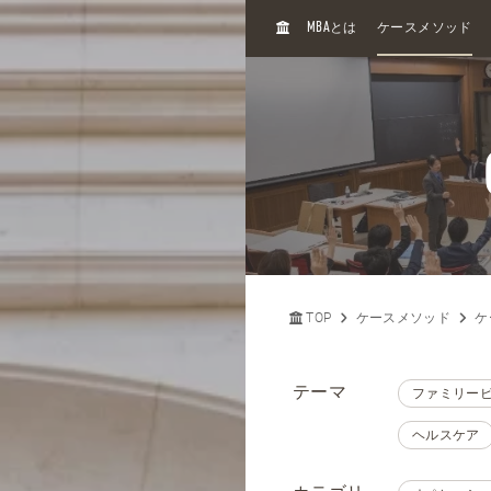
H
MBA
とは
ケースメソッド
O
M
E
TOP
ケースメソッド
ケ
テーマ
ファミリー
ヘルスケア