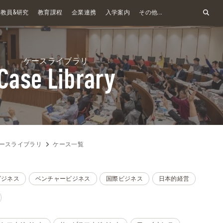
&
教員
研究
教育課程
企業連携
入学案内
その他...
ケースライブラリ
Case Library
ースライブラリ
ケース一覧
ビジネス
ベンチャービジネス
国際ビジネス
日本的経営