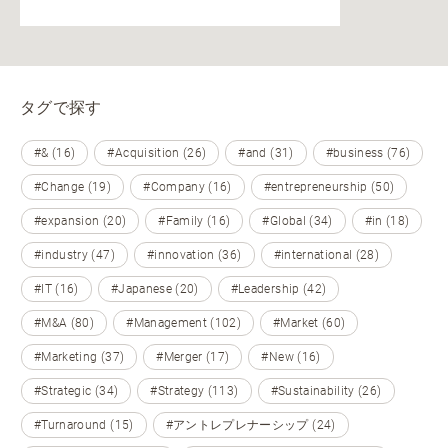
タグで探す
#& (16)
#Acquisition (26)
#and (31)
#business (76)
#Change (19)
#Company (16)
#entrepreneurship (50)
#expansion (20)
#Family (16)
#Global (34)
#in (18)
#industry (47)
#innovation (36)
#international (28)
#IT (16)
#Japanese (20)
#Leadership (42)
#M&A (80)
#Management (102)
#Market (60)
#Marketing (37)
#Merger (17)
#New (16)
#Strategic (34)
#Strategy (113)
#Sustainability (26)
#Turnaround (15)
#アントレプレナーシップ (24)