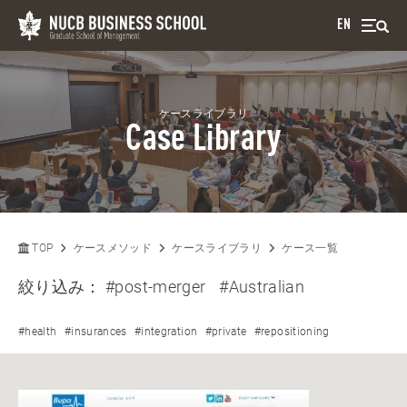
EN
ケースライブラリ
Case Library
TOP
ケースメソッド
ケースライブラリ
ケース一覧
絞り込み：
#post-merger
#Australian
#health
#insurances
#integration
#private
#repositioning