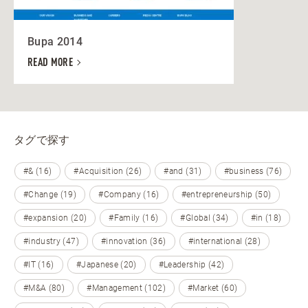
Bupa 2014
READ MORE
タグで探す
#& (16)
#Acquisition (26)
#and (31)
#business (76)
#Change (19)
#Company (16)
#entrepreneurship (50)
#expansion (20)
#Family (16)
#Global (34)
#in (18)
#industry (47)
#innovation (36)
#international (28)
#IT (16)
#Japanese (20)
#Leadership (42)
#M&A (80)
#Management (102)
#Market (60)