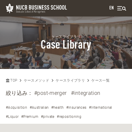
EN
ケースライブラリ
Case Library
TOP
ケースメソッド
ケースライブラリ
ケース一覧
絞り込み：
#post-merger
#integration
#Acquisition
#Australian
#health
#insurances
#International
#Liquor
#Premium
#private
#repositioning