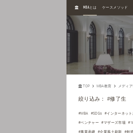
H
MBA
とは
ケースメソッド
O
M
E
TOP
MBA教育
メディア
絞り込み：
#修了生
#MBA
#SDGs
#インターネット
#ベンチャー
#マザーズ市場
#
#事業承継
#企業風土刷新
#創