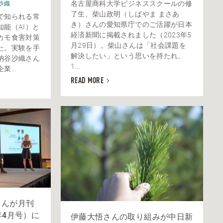
名古屋商科大学ビジネススクールの修
沙織
了生、柴山政明（しばやま まさあ
で知られる常
き）さんの愛知県庁でのご活躍が日本
能（AI）と
経済新聞に掲載されました（2023年5
カモ食害対策
月29日）。柴山さんは「社会課題を
た。実験を手
解決したい」という思いを持たれ、
納谷沙織さん
1...
...
READ MORE
さんが月刊
年4月号）に
伊藤大悟さんの取り組みが中日新