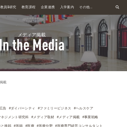
&
教員
研究
教育課程
企業連携
入学案内
その他...
メディア掲載
In the Media
掲載
広告
#ダイバーシティ
#ファミリービジネス
#ヘルスケア
マネジメント研究科
#メディア取材
#メディア掲載
#事業戦略
造と挑戦
#医師
#医療
#医療分野
#医療専門経営コンサルタント