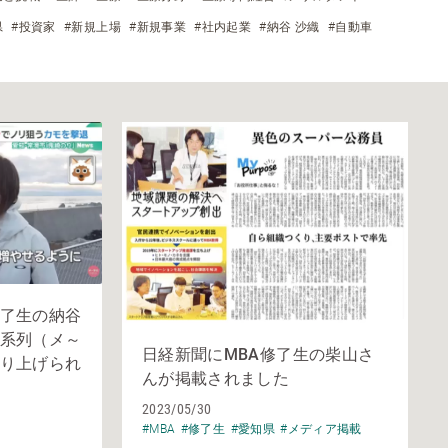
県
#投資家
#新規上場
#新規事業
#社内起業
#納谷 沙織
#自動車
了生の納谷
系列（メ～
日経新聞にMBA修了生の柴山さ
り上げられ
んが掲載されました
2023/05/30
#MBA
#修了生
#愛知県
#メディア掲載