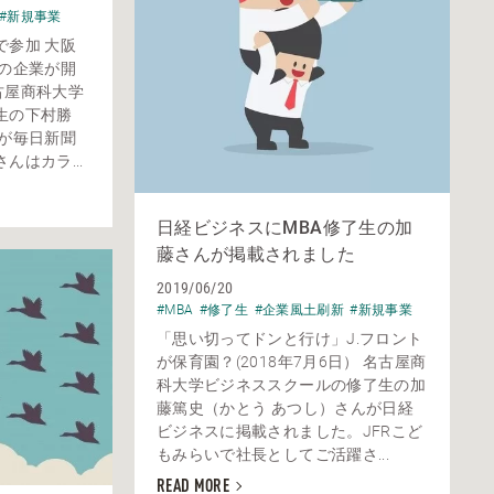
#新規事業
で参加 大阪
都の企業が開
名古屋商科大学
生の下村勝
んが毎日新聞
はカラ...
日経ビジネスにMBA修了生の加
藤さんが掲載されました
2019/06/20
#MBA
#修了生
#企業風土刷新
#新規事業
「思い切ってドンと行け」J.フロント
が保育園？(2018年7月6日） 名古屋商
科大学ビジネススクールの修了生の加
藤篤史（かとう あつし）さんが日経
ビジネスに掲載されました。JFRこど
もみらいで社長としてご活躍さ...
READ MORE