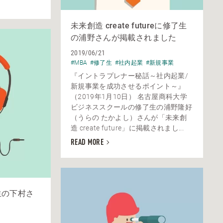
未来創造 create futureに修了生
の浦野さんが掲載されました
2019/06/21
#MBA
#修了生
#社内起業
#新規事業
『イントラプレナー秘話～社内起業/
新規事業を成功させるポイント～』
（2019年1月10日） 名古屋商科大学
ビジネススクールの修了生の浦野隆好
（うらの たかよし）さんが「未来創
造 create future」に掲載されまし...
READ MORE
生の下村さ