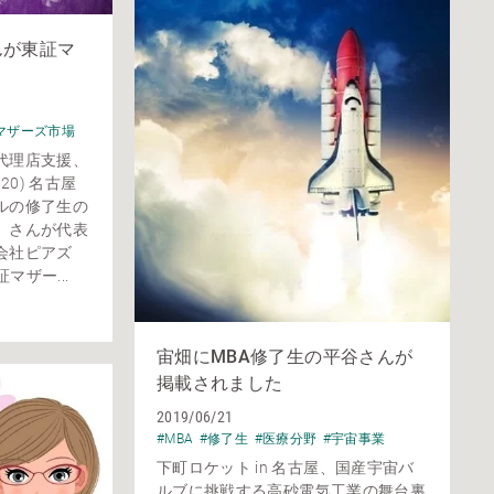
んが東証マ
マザーズ市場
代理店支援、
.20) 名古屋
ルの修了生の
）さんが代表
会社ピアズ
マザー...
宙畑にMBA修了生の平谷さんが
掲載されました
2019/06/21
#MBA
#修了生
#医療分野
#宇宙事業
下町ロケット in 名古屋、国産宇宙バ
ルブに挑戦する高砂電気工業の舞台裏