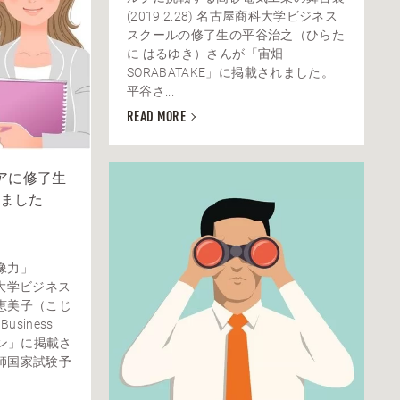
(2019.2.28) 名古屋商科大学ビジネス
スクールの修了生の平谷治之（ひらた
に はるゆき）さんが「宙畑
SORABATAKE」に掲載されました。
平谷さ...
READ MORE
ィアに修了生
ました
像力」
科大学ビジネス
恵美子（こじ
siness
ョン」に掲載さ
師国家試験予