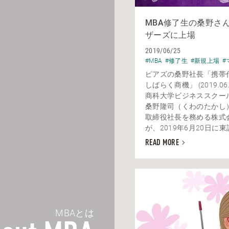
MBA修了生の桑野さ
ザーズに上場
2019/06/25
#MBA
#修了生
#新規上場
#
ピアズの桑野社長「携帯
しばらく商機」 (2019.06
商科大学ビジネススクー
桑野隆司（くわのたかし
取締役社長を務める株式
が、2019年6月20日に東証
READ MORE
MBAとは