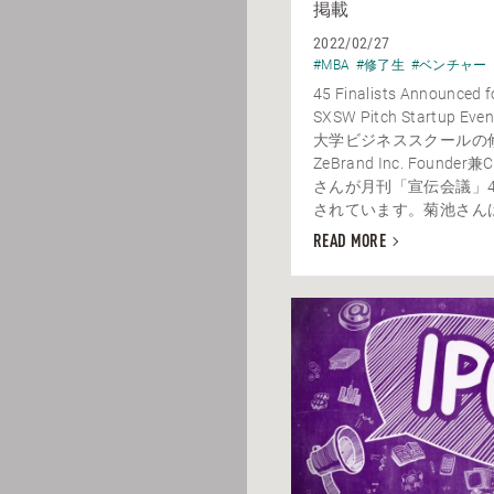
掲載
2022/02/27
#MBA
#修了生
#ベンチャー
45 Finalists Announced f
SXSW Pitch Startup E
大学ビジネススクールの
ZeBrand Inc. Founde
さんが月刊「宣伝会議」
されています。菊池さんは株
READ MORE