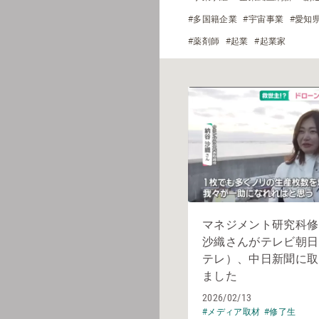
#多国籍企業
#宇宙事業
#愛知
#薬剤師
#起業
#起業家
マネジメント研究科修
沙織さんがテレビ朝日
テレ）、中日新聞に取
ました
2026/02/13
#メディア取材
#修了生