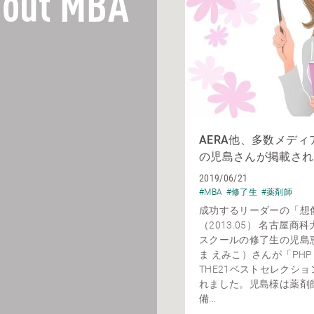
out MBA
AERA他、多数メデ
の児島さんが掲載され
2019/06/21
#MBA
#修了生
#薬剤師
成功するリーダーの「想
（2013.05） 名古屋商
スクールの修了生の児島
ま えみこ）さんが「PHP Bu
THE21ベストセレクシ
れました。児島様は薬剤
備...