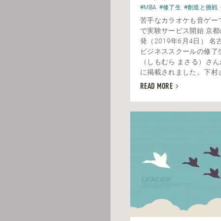
#MBA
#修了生
#創造と挑戦
苦手なカラオケも音ゲー
で実験サービス開始 京
発（2019年6月4日） 
ビジネススクールの修了
（しもむら まさる）さ
に掲載されました。下村さん
READ MORE