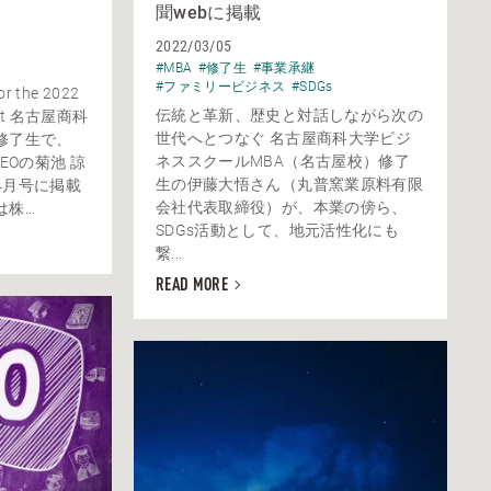
聞webに掲載
2022/03/05
#MBA
#修了生
#事業承継
#ファミリービジネス
#SDGs
or the 2022
伝統と革新、歴史と対話しながら次の
vent 名古屋商科
世代へとつなぐ 名古屋商科大学ビジ
修了生で、
ネススクールMBA（名古屋校）修了
r兼CEOの菊池 諒
生の伊藤大悟さん（丸普窯業原料有限
4月号に掲載
会社代表取締役）が、本業の傍ら、
...
SDGs活動として、地元活性化にも
繋...
READ MORE