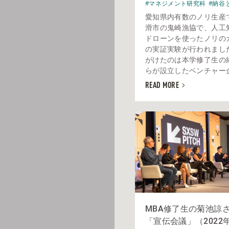
#マネジメント研究科
#納谷 
愛知県内有数のノリ生産
滑市の鬼崎漁協で、人工知
ドローンを使ったノリの
の実証実験が行われまし
がけたのは本学修了生の
らが設立したベンチャー企業
READ MORE
MBA修了生の菊池諒
「宣伝会議」（2022