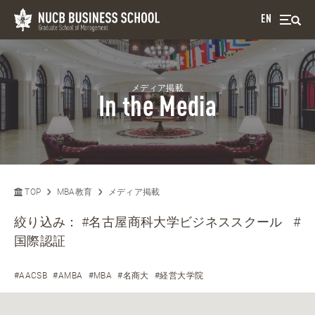
EN
メディア掲載
In the Media
TOP
MBA教育
メディア掲載
絞り込み：
#名古屋商科大学ビジネススクール
#
国際認証
#AACSB
#AMBA
#MBA
#名商大
#経営大学院