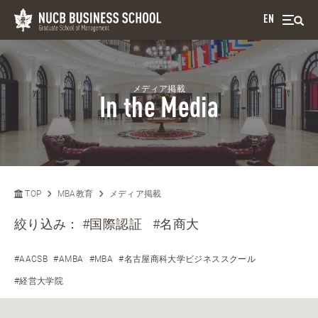
EN
メディア掲載
In the Media
TOP
MBA教育
メディア掲載
絞り込み：
#国際認証
#名商大
#AACSB
#AMBA
#MBA
#名古屋商科大学ビジネススクール
#経営大学院